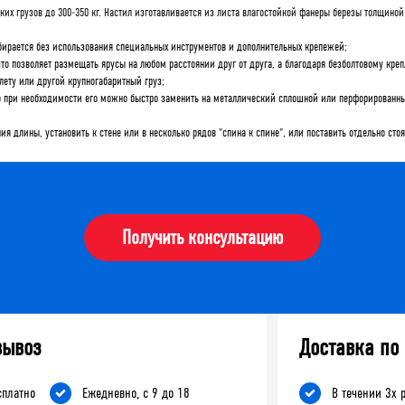
х грузов до 300-350 кг. Настил изготавливается из листа влагостойкой фанеры березы толщиной 
обирается без использования специальных инструментов и дополнительных крепежей;
то позволяет размещать ярусы на любом расстоянии друг от друга, а благодаря безболтовому кре
лету или другой крупногабаритный груз;
о при необходимости его можно быстро заменить на металлический сплошной или перфорированный
я длины, установить к стене или в несколько рядов "спина к спине", или поставить отдельно сто
Получить консультацию
вывоз
Доставка по
сплатно
Ежедневно, с 9 до 18
В течении 3х 