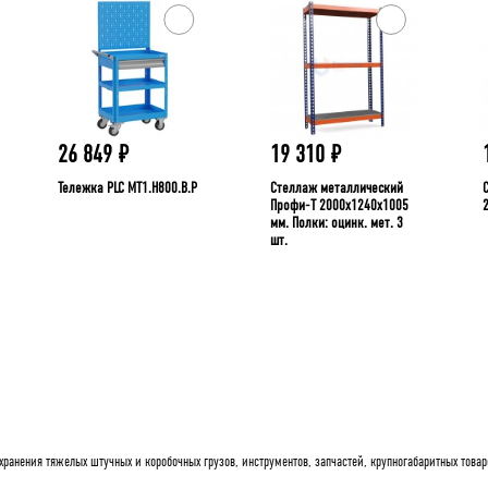
26 849
₽
19 310
₽
Тележка PLC МT1.H800.В.Р
Стеллаж металлический
Профи-Т 2000x1240x1005
мм. Полки: оцинк. мет. 3
шт.
ранения тяжелых штучных и коробочных грузов, инструментов, запчастей, крупногабаритных товар