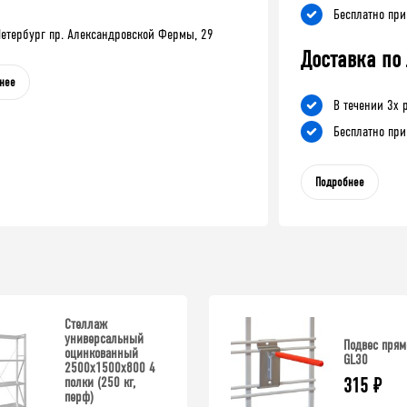
Бесплатно при
-Петербург пр. Александровской Фермы, 29
Доставка по
нее
В течении 3х 
Бесплатно при
Подробнее
Стеллаж
универсальный
Подвес прям
оцинкованный
GL30
2500x1500x800 4
полки (250 кг,
315
₽
перф)