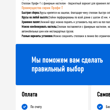
Стеллаж Профи-Т с фанерным настилом - бюджетный вариант для хранения легки
Преимущества серии Профи-Т
Быстрая сборка.
Ярусы крепятся на зацепах, благодаря чему стеллаж быстро с
Ярусы на любой высоте.
Стойки перфорированы по всей длине с шагом 45 мм, ч
Хранение паллет.
Нижний ярус можно поднять и установить под него на пол пал
Можно комбинировать настилы.
Стеллаж поставляется с фанерным настилом, н
автомобильных шин или нестандартных грузов;
Разные варианты установки.
Можно соединять стеллажи в линию без ограничени
Мы поможем вам сделать
правильный выбор
Оплата
Само
По счету
Бе