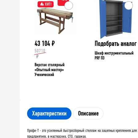
ХИТ!
43 104
₽
Подобрать аналог
50710
Шкаф инструментальный
₽
PRF П3
Верстак столярный
«Опытный мастер»
Ученический
Характеристики
Описание
Профи-Т - это усиленный быстросборный стеллаж на зацепных креплениях для х
предприятиях, в мастерских, СТО, гаражах.