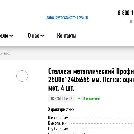
8-800-1
sales@werstakoff-neva.ru
Пн
телю
О нас
Контакты
жи GARO
Стеллаж металлический Профи
2500x1240x655 мм. Полки: оци
мет. 4 шт.
В наличии
03-251265407
Характеристики:
Ширина, мм
Высота, мм
Глубина, мм