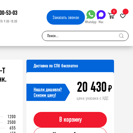
00-53-03
0
Заказать
звонок
-Пт 9.00-18.00
WhatsApp
Max
Доставка по СПб бесплатно
-Т
нк.
20 430
₽
Нашли дешевле?
Cнизим цену!
цена указана с НДС
1200
В корзину
2500
655