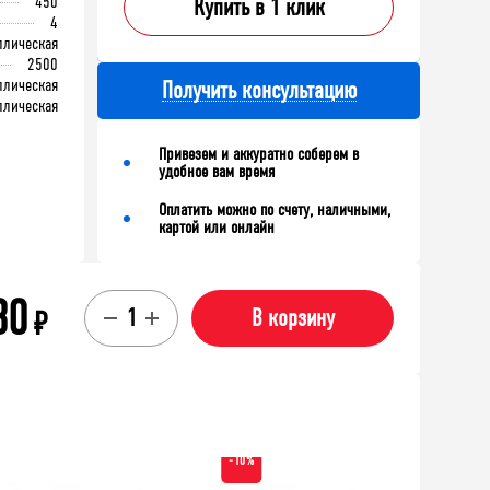
450
Купить в 1 клик
4
ллическая
2500
ллическая
Получить консультацию
ллическая
Привезем и аккуратно соберем в
удобное вам время
Оплатить можно по счету, наличными,
картой или онлайн
30
₽
В корзину
-10%