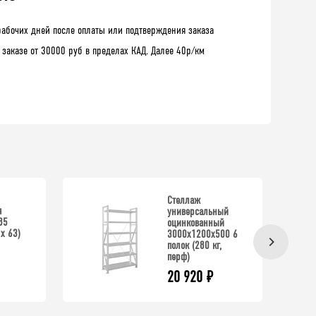
рабочих дней после оплаты или подтверждения заказа
 заказе от 30000 руб в пределах КАД. Далее 40р/км
Стеллаж
я
универсальный
85
оцинкованный
х 63)
3000x1200x500 6
полок (280 кг,
перф)
20 920
₽