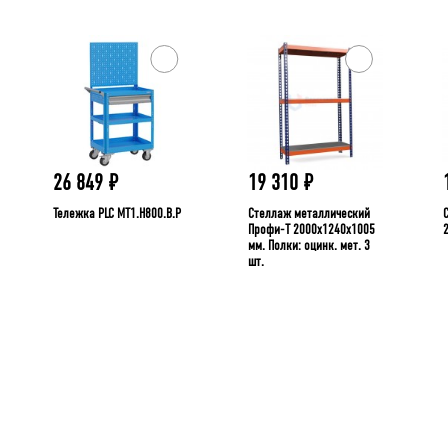
26 849
₽
19 310
₽
Тележка PLC МT1.H800.В.Р
Стеллаж металлический
Профи-Т 2000x1240x1005
мм. Полки: оцинк. мет. 3
шт.