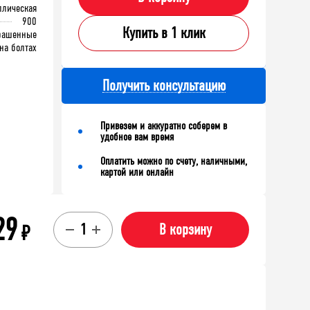
ллическая
900
Купить в 1 клик
рашенные
на болтах
Получить консультацию
Привезем и аккуратно соберем в
удобное вам время
Оплатить можно по счету, наличными,
картой или онлайн
29
₽
В корзину