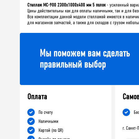
Стеллаж МС-900 2300х1000х400 мм 5 полок
- усиленный вариа
Цены действительны как для оплаты наличными, так и для без
Все комплектации данной модели стеллажей имеются в наличии
для магазинов запчастей, а также для складов с грузом небол
Мы поможем вам сделать
правильный выбор
Оплата
Само
По счету
Бе
Наличными
г. Санкт
Картой (по QR)