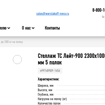
8-800-1
sales@werstakoff-neva.ru
Пн
телю
О нас
Контакты
 до 200 кг на полку
Стеллаж ТС Лайт-900 2300х100
мм 5 полок
n997v09l09-1456
Характеристики:
Ширина, мм
Высота, мм
Глубина, мм
Нагрузка на полку (кг)
Количество полок