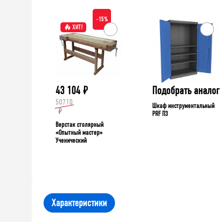
-15%
ХИТ!
43 104
₽
Подобрать аналог
50710
Шкаф инструментальный
₽
PRF П3
Верстак столярный
«Опытный мастер»
Ученический
Характеристики