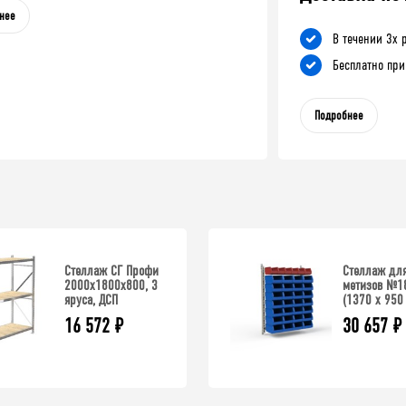
нее
В течении 3х 
Бесплатно при
Подробнее
Стеллаж СГ Профи
Стеллаж дл
2000х1800х800, 3
метизов №1
яруса, ДСП
(1370 х 950 
16 572
₽
30 657
₽