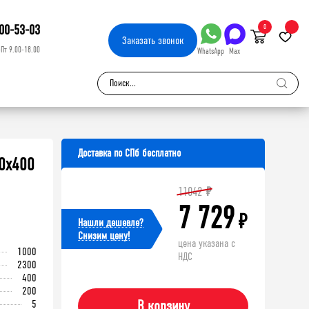
00-53-03
0
Заказать
звонок
-Пт 9.00-18.00
WhatsApp
Max
Доставка по СПб бесплатно
0х400
11042
₽
7 729
₽
Нашли дешевле?
Cнизим цену!
цена указана с
1000
НДС
2300
400
200
5
В корзину