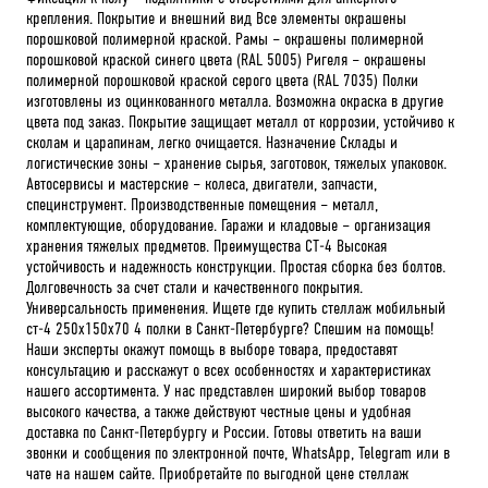
крепления. Покрытие и внешний вид Все элементы окрашены
порошковой полимерной краской. Рамы – окрашены полимерной
порошковой краской синего цвета (RAL 5005) Ригеля – окрашены
полимерной порошковой краской серого цвета (RAL 7035) Полки
изготовлены из оцинкованного металла. Возможна окраска в другие
цвета под заказ. Покрытие защищает металл от коррозии, устойчиво к
сколам и царапинам, легко очищается. Назначение Склады и
логистические зоны – хранение сырья, заготовок, тяжелых упаковок.
Автосервисы и мастерские – колеса, двигатели, запчасти,
специнструмент. Производственные помещения – металл,
комплектующие, оборудование. Гаражи и кладовые – организация
хранения тяжелых предметов. Преимущества СТ-4 Высокая
устойчивость и надежность конструкции. Простая сборка без болтов.
Долговечность за счет стали и качественного покрытия.
Универсальность применения. Ищете где купить стеллаж мобильный
ст-4 250x150x70 4 полки в Санкт-Петербурге? Спешим на помощь!
Наши эксперты окажут помощь в выборе товара, предоставят
консультацию и расскажут о всех особенностях и характеристиках
нашего ассортимента. У нас представлен широкий выбор товаров
высокого качества, а также действуют честные цены и удобная
доставка по Санкт-Петербургу и России. Готовы ответить на ваши
звонки и сообщения по электронной почте, WhatsApp, Telegram или в
чате на нашем сайте. Приобретайте по выгодной цене стеллаж