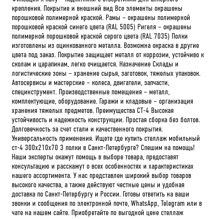
крепления. Покрытие и внешний вид Все элементы окрашены
порошковой полимерной краской. Рамы – окрашены полимерной
порошковой краской синего цвета (RAL 5005) Ригеля – окрашены
полимерной порошковой краской серого цвета (RAL 7035) Полки
изготовлены из оцинкованного металла. Возможна окраска в другие
цвета под заказ. Покрытие защищает металл от коррозии, устойчиво к
сколам и царапинам, легко очищается. Назначение Склады и
логистические зоны – хранение сырья, заготовок, тяжелых упаковок.
Автосервисы и мастерские – колеса, двигатели, запчасти,
специнструмент. Производственные помещения – металл,
комплектующие, оборудование. Гаражи и кладовые – организация
хранения тяжелых предметов. Преимущества СТ-4 Высокая
устойчивость и надежность конструкции. Простая сборка без болтов.
Долговечность за счет стали и качественного покрытия.
Универсальность применения. Ищете где купить стеллаж мобильный
ст-4 300x210x70 3 полки в Санкт-Петербурге? Спешим на помощь!
Наши эксперты окажут помощь в выборе товара, предоставят
консультацию и расскажут о всех особенностях и характеристиках
нашего ассортимента. У нас представлен широкий выбор товаров
высокого качества, а также действуют честные цены и удобная
доставка по Санкт-Петербургу и России. Готовы ответить на ваши
звонки и сообщения по электронной почте, WhatsApp, Telegram или в
чате на нашем сайте. Приобретайте по выгодной цене стеллаж