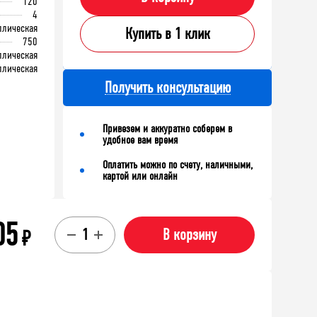
120
4
ллическая
Купить в 1 клик
750
ллическая
ллическая
Получить консультацию
Привезем и аккуратно соберем в
удобное вам время
Оплатить можно по счету, наличными,
картой или онлайн
05
₽
В корзину