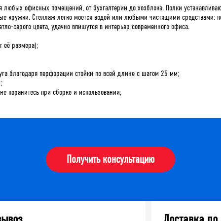
 любых офисных помещений, от бухгалтерии до хозблока. Полки устанавливаю
ные кружки. Стеллаж легко моется водой или любыми чистящими средствами: п
ло-серого цвета, удачно впишутся в интерьер современного офиса.
т её размера);
уга благодаря перфорации стойки по всей длине с шагом 25 мм;
;
 не поранитесь при сборке и использовании;
Получить консультацию
вывоз
Доставка по