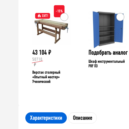
-15%
ХИТ!
43 104
₽
Подобрать аналог
50710
Шкаф инструментальный
₽
PRF П3
Верстак столярный
«Опытный мастер»
Ученический
Характеристики
Описание