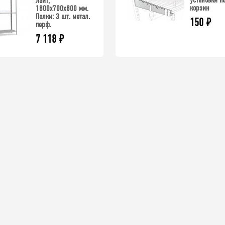
Лайт,
корзин
1800x700x800 мм.
Полки: 3 шт. метал.
150
₽
перф.
7 118
₽