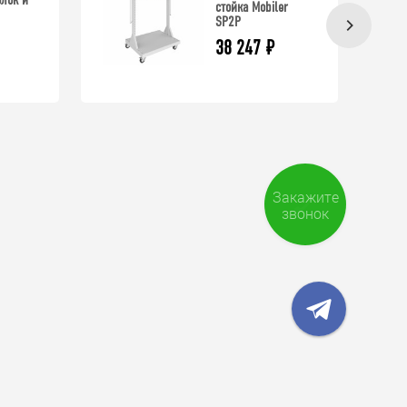
стойка Mobiler
SP2P
38 247
₽
Закажите
звонок