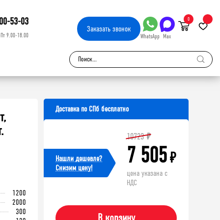
00-53-03
0
Заказать
звонок
-Пт 9.00-18.00
WhatsApp
Max
Доставка по СПб бесплатно
т,
.
10723
₽
7 505
₽
Нашли дешевле?
Cнизим цену!
цена указана с
НДС
1200
2000
300
В корзину