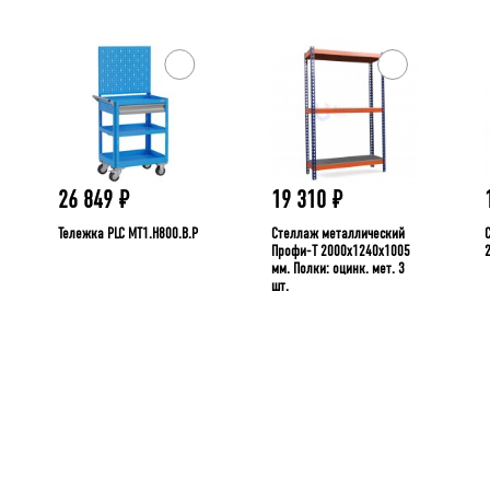
26 849
₽
19 310
₽
Тележка PLC МT1.H800.В.Р
Стеллаж металлический
Профи-Т 2000x1240x1005
мм. Полки: оцинк. мет. 3
шт.