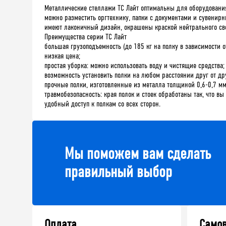
Металлические стеллажи ТС Лайт оптимальны для оборудования
можно разместить оргтехнику, папки с документами и сувенир
имеют лаконичный дизайн, окрашены краской нейтрального свет
Преимущества серии ТС Лайт
большая грузоподъемность (до 185 кг на полку в зависимости о
низкая цена;
простая уборка: можно использовать воду и чистящие средства;
возможность установить полки на любом расстоянии друг от др
прочные полки, изготовленные из металла толщиной 0,6-0,7 мм
травмобезопасность: края полок и стоек обработаны так, что вы
удобный доступ к полкам со всех сторон.
Мы поможем вам сделать
правильный выбор
Оплата
Само