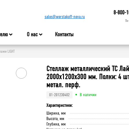
8-800-1
sales@werstakoff-neva.ru
Пн
телю
О нас
Контакты
ажи LIGHT
Стеллаж металлический ТС Лай
2000x1200x300 мм. Полки: 4 шт
метал. перф.
В наличии
01-201230402
Характеристики:
Ширина, мм
Высота, мм
Глубина, мм