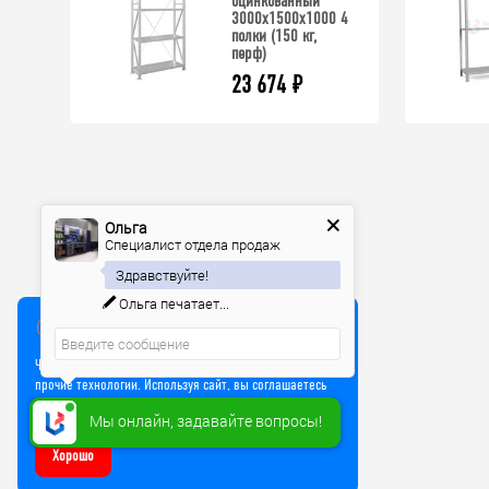
оцинкованный
3000x1500x1000 4
полки (150 кг,
перф)
23 674
₽
Ольга
Специалист отдела продаж
Здравствуйте!
Ольга
печатает...
Мы используем куки
Чтобы улучшить работу сайта, мы используем Cookie и
прочие технологии. Используя сайт, вы соглашаетесь
на обработку файлов Cookie
Мы онлайн, задавайте вопросы!
Хорошо