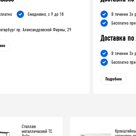
сплатно
Ежедневно, с 9 до 18
В течении 3х 
Бесплатно при
-Петербург пр. Александровской Фермы, 29
Доставка по
нее
В течении 3х 
Бесплатно при
Подробнее
Стеллаж
Кронштейны
металлический ТС
установки п