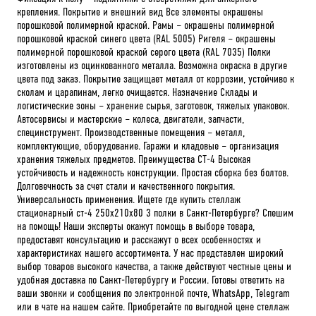
крепления. Покрытие и внешний вид Все элементы окрашены
порошковой полимерной краской. Рамы – окрашены полимерной
порошковой краской синего цвета (RAL 5005) Ригеля – окрашены
полимерной порошковой краской серого цвета (RAL 7035) Полки
изготовлены из оцинкованного металла. Возможна окраска в другие
цвета под заказ. Покрытие защищает металл от коррозии, устойчиво к
сколам и царапинам, легко очищается. Назначение Склады и
логистические зоны – хранение сырья, заготовок, тяжелых упаковок.
Автосервисы и мастерские – колеса, двигатели, запчасти,
специнструмент. Производственные помещения – металл,
комплектующие, оборудование. Гаражи и кладовые – организация
хранения тяжелых предметов. Преимущества СТ-4 Высокая
устойчивость и надежность конструкции. Простая сборка без болтов.
Долговечность за счет стали и качественного покрытия.
Универсальность применения. Ищете где купить стеллаж
стационарный ст-4 250x210x80 3 полки в Санкт-Петербурге? Спешим
на помощь! Наши эксперты окажут помощь в выборе товара,
предоставят консультацию и расскажут о всех особенностях и
характеристиках нашего ассортимента. У нас представлен широкий
выбор товаров высокого качества, а также действуют честные цены и
удобная доставка по Санкт-Петербургу и России. Готовы ответить на
ваши звонки и сообщения по электронной почте, WhatsApp, Telegram
или в чате на нашем сайте. Приобретайте по выгодной цене стеллаж