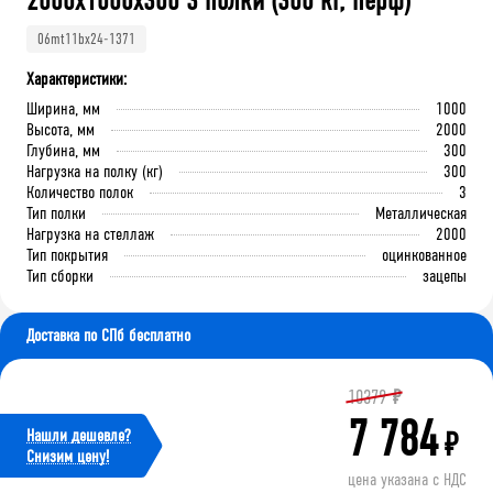
2000x1000x300 3 полки (300 кг, перф)
06mt11bx24-1371
Характеристики:
Ширина, мм
1000
Высота, мм
2000
Глубина, мм
300
Нагрузка на полку (кг)
300
Количество полок
3
Тип полки
Металлическая
Нагрузка на стеллаж
2000
Тип покрытия
оцинкованное
Тип сборки
зацепы
Доставка по СПб бесплатно
10379
₽
7 784
Нашли дешевле?
₽
Cнизим цену!
цена указана с НДС