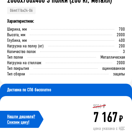
2000x700x400 3 полки (200 кг, металл)
06mt11bx24-06
Характеристики:
Ширина, мм
700
Высота, мм
2000
Глубина, мм
400
Нагрузка на полку (кг)
200
Количество полок
3
Тип полки
Металлическая
Нагрузка на стеллаж
2000
Тип покрытия
оцинкованное
Тип сборки
зацепы
Доставка по СПб бесплатно
9556
₽
7 167
Нашли дешевле?
₽
Cнизим цену!
цена указана с НДС