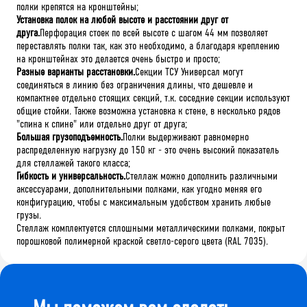
полки крепятся на кронштейны;
Установка полок на любой высоте и расстоянии друг от
друга.
Перфорация стоек по всей высоте с шагом 44 мм позволяет
переставлять полки так, как это необходимо, а благодаря креплению
на кронштейнах это делается очень быстро и просто;
Разные варианты расстановки.
Секции ТСУ Универсал могут
соединяться в линию без ограничения длины, что дешевле и
компактнее отдельно стоящих секций, т.к. соседние секции используют
общие стойки. Также возможна установка к стене, в несколько рядов
"спина к спине" или отдельно друг от друга;
Большая грузоподъемность.
Полки выдерживают равномерно
распределенную нагрузку до 150 кг - это очень высокий показатель
для стеллажей такого класса;
Гибкость и универсальность.
Стеллаж можно дополнить различными
аксессуарами, дополнительными полками, как угодно меняя его
конфигурацию, чтобы с максимальным удобством хранить любые
грузы.
Стеллаж комплектуется сплошными металлическими полками, покрыт
порошковой полимерной краской светло-серого цвета (RAL 7035).