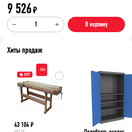
9 526
₽
В корзину
Хиты продаж
-15%
ХИТ!
43 104
₽
Подобрать аналог
50710