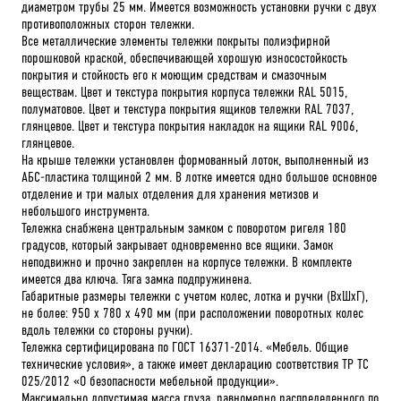
диаметром трубы 25 мм. Имеется возможность установки ручки с двух
противоположных сторон тележки.
Все металлические элементы тележки покрыты полиэфирной
порошковой краской, обеспечивающей хорошую износостойкость
покрытия и стойкость его к моющим средствам и смазочным
веществам. Цвет и текстура покрытия корпуса тележки RAL 5015,
полуматовое. Цвет и текстура покрытия ящиков тележки RAL 7037,
глянцевое. Цвет и текстура покрытия накладок на ящики RAL 9006,
глянцевое.
На крыше тележки установлен формованный лоток, выполненный из
АБС-пластика толщиной 2 мм. В лотке имеется одно большое основное
отделение и три малых отделения для хранения метизов и
небольшого инструмента.
Тележка снабжена центральным замком с поворотом ригеля 180
градусов, который закрывает одновременно все ящики. Замок
неподвижно и прочно закреплен на корпусе тележки. В комплекте
имеется два ключа. Тяга замка подпружинена.
Габаритные размеры тележки с учетом колес, лотка и ручки (ВхШхГ),
не более: 950 х 780 х 490 мм (при расположении поворотных колес
вдоль тележки со стороны ручки).
Тележка сертифицирована по ГОСТ 16371-2014. «Мебель. Общие
технические условия», а также имеет декларацию соответствия ТР ТС
025/2012 «О безопасности мебельной продукции».
Максимально допустимая масса груза, равномерно распределенного по