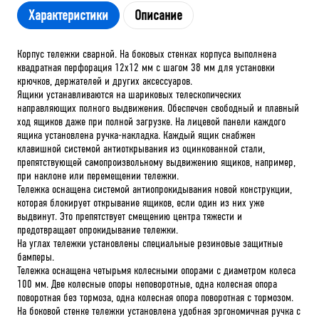
Характеристики
Описание
Корпус тележки сварной. На боковых стенках корпуса выполнена
квадратная перфорация 12х12 мм с шагом 38 мм для установки
крючков, держателей и других аксессуаров.
Ящики устанавливаются на шариковых телескопических
направляющих полного выдвижения. Обеспечен свободный и плавный
ход ящиков даже при полной загрузке. На лицевой панели каждого
ящика установлена ручка-накладка. Каждый ящик снабжен
клавишной системой антиоткрывания из оцинкованной стали,
препятствующей самопроизвольному выдвижению ящиков, например,
при наклоне или перемещении тележки.
Тележка оснащена системой антиопрокидывания новой конструкции,
которая блокирует открывание ящиков, если один из них уже
выдвинут. Это препятствует смещению центра тяжести и
предотвращает опрокидывание тележки.
На углах тележки установлены специальные резиновые защитные
бамперы.
Тележка оснащена четырьмя колесными опорами с диаметром колеса
100 мм. Две колесные опоры неповоротные, одна колесная опора
поворотная без тормоза, одна колесная опора поворотная с тормозом.
На боковой стенке тележки установлена удобная эргономичная ручка с