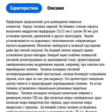
Характеристики
Описание
Перфоэкран предназначен для размещения навесных
элементов. Корпус тележки сварной. На боковых стенках корпуса
выполнена квадратная перфорация 12х12 мм с шагом 38 мм для
установки крючков, держателей и других аксессуаров. Ящики
устанавливаются на шариковых телескопических направляющих
полного выдвижения. Обеспечен свободный и плавный ход ящиков
даже при полной загрузке. На лицевой панели каждого ящика
установлена ручка-накладка. Каждый ящик снабжен клавишной
системой антиоткрывания из оцинкованной стали, препятствующей
самопроизвольному выдвижению ящиков, например, при наклоне или
перемещении тележки. Тележка оснащена системой
антиопрокидывания новой конструкции, которая блокирует открывание
ящиков, если один из них уже выдвинут. Это препятствует смещению
центра тяжести и предотвращает опрокидывание тележки. На углах
тележки установлены специальные резиновые защитные
бамперы. Тележка оснащена четырьмя колесными опорами с
диаметром колеса 100 мм. Две колесные опоры неповоротные, одна
колесная опора поворотная без тормоза, одна колесная опора
поворотная с тормозом. На боковой стенке тележки установлена
удобная эргономичная ручка с диаметром трубы 25 мм. Имеется