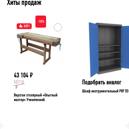
Хиты продаж
-15%
ХИТ!
43 104
₽
Подобрать аналог
50710
₽
Шкаф инструментальный PRF П3
Верстак столярный «Опытный
мастер» Ученический