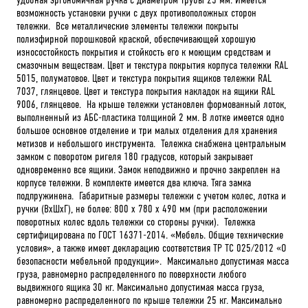
возможность установки ручки с двух противоположных сторон
тележки. Все металлические элементы тележки покрыты
полиэфирной порошковой краской, обеспечивающей хорошую
износостойкость покрытия и стойкость его к моющим средствам и
смазочным веществам. Цвет и текстура покрытия корпуса тележки RAL
5015, полуматовое. Цвет и текстура покрытия ящиков тележки RAL
7037, глянцевое. Цвет и текстура покрытия накладок на ящики RAL
9006, глянцевое. На крыше тележки установлен формованный лоток,
выполненный из АБС-пластика толщиной 2 мм. В лотке имеется одно
большое основное отделение и три малых отделения для хранения
метизов и небольшого инструмента. Тележка снабжена центральным
замком с поворотом ригеля 180 градусов, который закрывает
одновременно все ящики. Замок неподвижно и прочно закреплен на
корпусе тележки. В комплекте имеется два ключа. Тяга замка
подпружинена. Габаритные размеры тележки с учетом колес, лотка и
ручки (ВхШхГ), не более: 800 х 780 х 490 мм (при расположении
поворотных колес вдоль тележки со стороны ручки). Тележка
сертифицирована по ГОСТ 16371-2014. «Мебель. Общие технические
условия», а также имеет декларацию соответствия ТР ТС 025/2012 «О
безопасности мебельной продукции». Максимально допустимая масса
груза, равномерно распределенного по поверхности любого
выдвижного ящика 30 кг. Максимально допустимая масса груза,
равномерно распределенного по крыше тележки 25 кг. Максимально