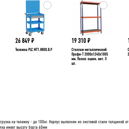
26 849
₽
19 310
₽
Тележка PLC МT1.H800.В.Р
Стеллаж металлический
Профи-Т 2000x1240x1005
мм. Полки: оцинк. мет. 3
шт.
зка на тележку - до 100кг. Корпус выполнен из листовой стали толщиной от 
лка имеет высоту борта 60мм