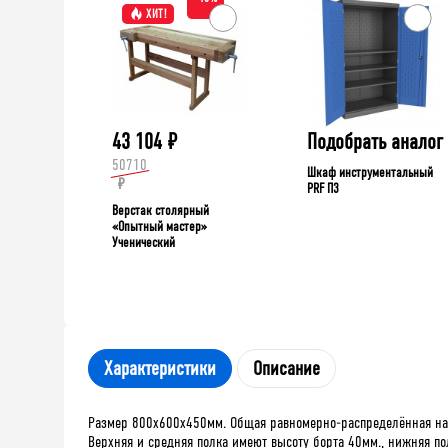
ХИТ!
43 104
₽
Подобрать аналог
50710
Шкаф инструментальный
₽
PRF П3
Верстак столярный
«Опытный мастер»
Ученический
Характеристики
Описание
Размер 800х600х450мм. Общая равномерно-распределённая нагру
Верхняя и средняя полка имеют высоту борта 40мм., нижняя по