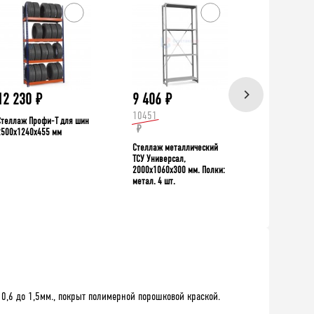
ХИТ!
12 230
₽
9 406
₽
39 335
10451
Стеллаж Профи-Т для шин
Верстак TNC 
₽
2500x1240x455 мм
Стеллаж металлический
ТСУ Универсал,
2000x1060x300 мм. Полки:
метал. 4 шт.
0,6 до 1,5мм., покрыт полимерной порошковой краской.