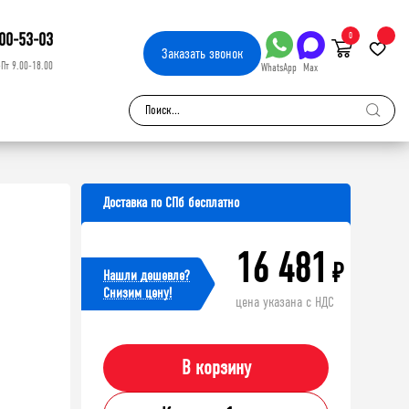
00-53-03
0
Заказать
звонок
-Пт 9.00-18.00
WhatsApp
Max
Доставка по СПб бесплатно
16 481
₽
Нашли дешевле?
Cнизим цену!
цена указана с НДС
В корзину