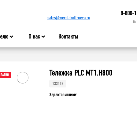
8-800-1
sales@werstakoff-neva.ru
Пн
телю
О нас
Контакты
Тележка PLC МT1.H800
ПЛАТНО
133118
Характеристики: