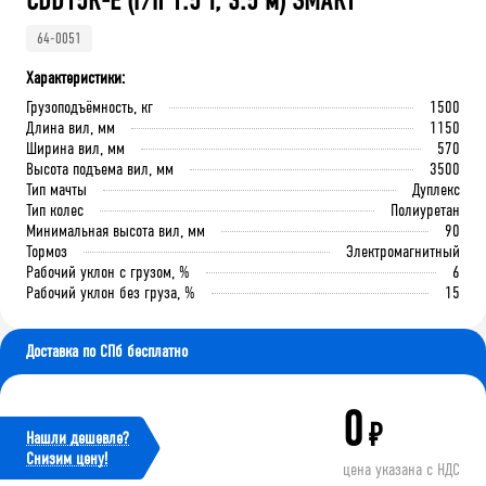
CDD15R-E (г/п 1.5 т, 3.5 м) SMART
64-0051
Характеристики:
Грузоподъёмность, кг
1500
Длина вил, мм
1150
Ширина вил, мм
570
Высота подъема вил, мм
3500
Тип мачты
Дуплекс
Тип колес
Полиуретан
Минимальная высота вил, мм
90
Тормоз
Электромагнитный
Рабочий уклон с грузом, %
6
Рабочий уклон без груза, %
15
Доставка по СПб бесплатно
0
₽
Нашли дешевле?
Cнизим цену!
цена указана с НДС