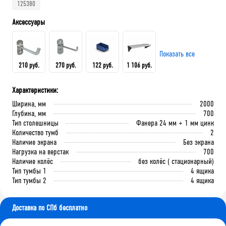
125380
Аксессуары
Показать все
210 руб.
270 руб.
122 руб.
1 106 руб.
Характеристики:
Крючок 80 мм.
Крючок 125 мм.
Лоток складской 165х100х75
QDR-3 Полка (130х586х205)
Ширина, мм
2000
мм
Глубина, мм
700
Тип столешницы
Фанера 24 мм + 1 мм цинк
Количество тумб
2
В корзину
В корзину
Наличие экрана
Без экрана
В корзину
В корзину
Нагрузка на верстак
700
Наличие колёс
без колёс ( стационарный)
Тип тумбы 1
4 ящика
Тип тумбы 2
4 ящика
Доставка по СПб бесплатно